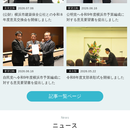
2026.07.06
2026.06.16
意見交換
要望活動
(公財）横浜市建築保全公社との令和８
公明党へ令和9年度横浜市予算編成に
年度意見交換会を開催しました
対する意見要望書を提出しました
2026.06.16
2026.05.22
要望活動
未分類
自民党へ令和9年度横浜市予算編成に
令和8年度支部表彰式を開催しました
対する意見要望書を提出しました
記事一覧ページ
News
ニュース