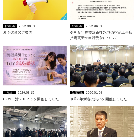
2026.08.04
2026.06.04
お知らせ
お知らせ
夏季休業のご案内
令和８年度横浜市排水設備指定工事店
指定更新の申請受付について
2026.03.15
2026.01.08
婚活
会員交流
CON・活２０２６を開催しました
令和8年新春の集いを開催しました