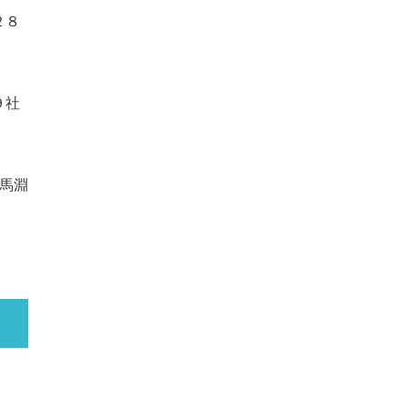
２８
９社
馬淵