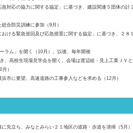
応急対応の協力に関する協定」に基づき、建設関連５団体の計
た総合防災訓練に参加（9月）
における緊急巡回及び応急措置に関する協定」に基づき、２８
ーラム」を開く（10月）。以後、毎年開催
招き、高校生現場見学会を開く。会場は渡辺組・見上工業ＪＶと
0月）
横浜市に要望。高速道路の工事参入などを求める（12月）
催に先立ち、みなとみらい２１地区の道路・歩道を清掃（5月）