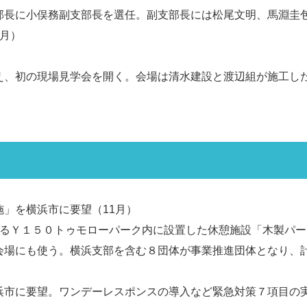
部長に小俣務副支部長を選任。副支部長には松尾文明、馬淵圭
月）
え、初の現場見学会を開く。会場は清水建設と渡辺組が施工し
」を横浜市に要望（11月）
あるＹ１５０トゥモローパーク内に設置した休憩施設「木製パー
会場にも使う。横浜支部を含む８団体が事業推進団体となり、
浜市に要望。ワンデーレスポンスの導入など緊急対策７項目の