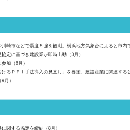
や川崎市などで震度５強を観測。横浜地方気象台によると市内
災協定に基づき建設業が即時出動（3月）
に参加（8月）
おけるＰＦＩ手法導入の見直し」を要望。建設産業に関連する
9月）
供に関する協定を締結（8月）