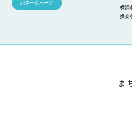
記事一覧ページ
た
横浜市総合防災訓練へ参加しました
横浜
換会
ま