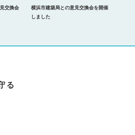
見交換会
横浜市建築局との意見交換会を開催
(公財
しました
８年度
守る