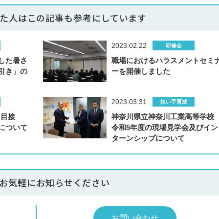
た人はこの記事も
参考にしています
2023.02.22
研修会
した暑さ
職場におけるハラスメントセミ
引き」の
ーを開催しました
2023.03.31
担い手育成
回目接
神奈川県立神奈川工業高等学
について
令和5年度の現場見学会及びイン
ターンシップについて
お気軽にお知らせください
お問い合わせ