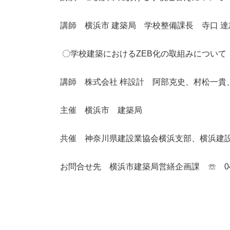
講師 横浜市 建築局 学校整備課長 寺口 達
〇学校建築におけるZEB化の取組みについて
講師 株式会社 梓設計 阿部克史、村松一貴
主催 横浜市 建築局
共催 神奈川県建設業協会横浜支部、横浜建
お問合せ先 横浜市建築局営繕企画課 ☏ 045-6