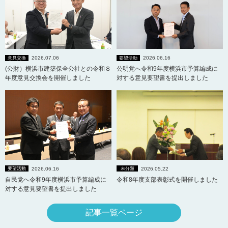
2026.07.06
2026.06.16
意見交換
要望活動
(公財）横浜市建築保全公社との令和８
公明党へ令和9年度横浜市予算編成に
年度意見交換会を開催しました
対する意見要望書を提出しました
2026.06.16
2026.05.22
要望活動
未分類
自民党へ令和9年度横浜市予算編成に
令和8年度支部表彰式を開催しました
対する意見要望書を提出しました
記事一覧ページ