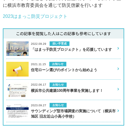
に横浜市教育委員会を通じて防災啓蒙を行います
2023はまっこ防災プロジェクト
この記事を閲覧した人はこの記事も
参考にしています
担い手育成
2022.09.29
「はまっ子防災プロジェクト」を応援しています
お知らせ
2021.11.15
住宅ローン選びのポイントから始めよう
お知らせ
2022.06.17
横浜市公共建築100周年事業を実施します！
お知らせ
2023.09.27
サウンディング型市場調査の実施について（横浜市
旭区 旧左近山小高小学校）