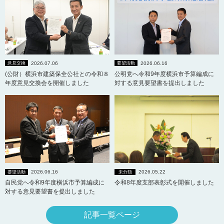
2026.07.06
2026.06.16
意見交換
要望活動
(公財）横浜市建築保全公社との令和８
公明党へ令和9年度横浜市予算編成に
年度意見交換会を開催しました
対する意見要望書を提出しました
2026.06.16
2026.05.22
要望活動
未分類
自民党へ令和9年度横浜市予算編成に
令和8年度支部表彰式を開催しました
対する意見要望書を提出しました
記事一覧ページ